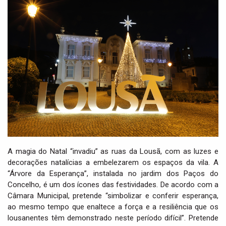
i
g
a
t
i
o
n
A magia do Natal “invadiu” as ruas da Lousã, com as luzes e
decorações natalícias a embelezarem os espaços da vila. A
“Árvore da Esperança”, instalada no jardim dos Paços do
Concelho, é um dos ícones das festividades. De acordo com a
Câmara Municipal, pretende “simbolizar e conferir esperança,
ao mesmo tempo que enaltece a força e a resiliência que os
lousanentes têm demonstrado neste período difícil”. Pretende