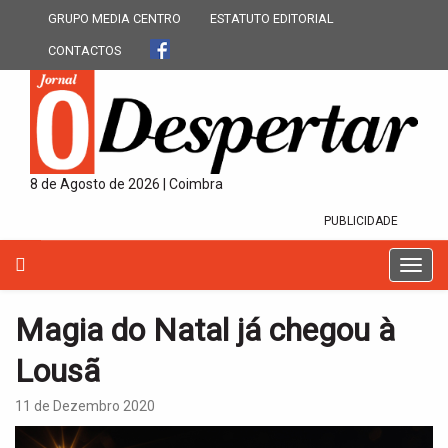
GRUPO MEDIA CENTRO
ESTATUTO EDITORIAL
CONTACTOS
8 de Agosto de 2026 | Coimbra
PUBLICIDADE
T
o
g
Magia do Natal já chegou à
g
l
Lousã
e
n
11 de Dezembro 2020
a
v