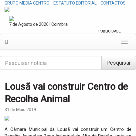
GRUPO MEDIA CENTRO
ESTATUTO EDITORIAL
CONTACTOS
7 de Agosto de 2026 | Coimbra
PUBLICIDADE
T
o
g
P
g
Pesquisar
e
l
s
e
q
n
u
Lousã vai construir Centro de
a
i
v
s
Recolha Animal
i
a
g
r
a
31 de Maio 2019
t
i
o
A Câmara Municipal da Lousã vai construir um Centro de
n