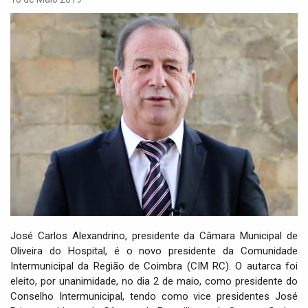
i
g
a
t
i
o
n
José Carlos Alexandrino, presidente da Câmara Municipal de
Oliveira do Hospital, é o novo presidente da Comunidade
Intermunicipal da Região de Coimbra (CIM RC). O autarca foi
eleito, por unanimidade, no dia 2 de maio, como presidente do
Conselho Intermunicipal, tendo como vice presidentes José