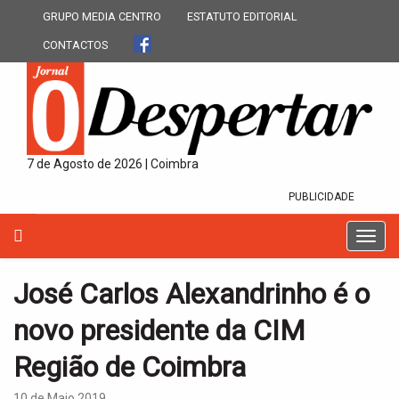
GRUPO MEDIA CENTRO
ESTATUTO EDITORIAL
CONTACTOS
7 de Agosto de 2026 | Coimbra
PUBLICIDADE
T
o
g
José Carlos Alexandrinho é o
g
l
novo presidente da CIM
e
n
Região de Coimbra
a
v
10 de Maio 2019