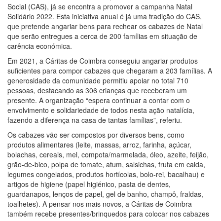
Social (CAS), já se encontra a promover a campanha Natal
Solidário 2022. Esta iniciativa anual é já uma tradição do CAS,
que pretende angariar bens para rechear os cabazes de Natal
que serão entregues a cerca de 200 famílias em situação de
carência económica.
Em 2021, a Cáritas de Coimbra conseguiu angariar produtos
suficientes para compor cabazes que chegaram a 203 famílias. A
generosidade da comunidade permitiu apoiar no total 710
pessoas, destacando as 306 crianças que receberam um
presente. A organização “espera continuar a contar com o
envolvimento e solidariedade de todos nesta ação natalícia,
fazendo a diferença na casa de tantas famílias”, referiu.
Os cabazes vão ser compostos por diversos bens, como
produtos alimentares (leite, massas, arroz, farinha, açúcar,
bolachas, cereais, mel, compota/marmelada, óleo, azeite, feijão,
grão-de-bico, polpa de tomate, atum, salsichas, fruta em calda,
legumes congelados, produtos hortícolas, bolo-rei, bacalhau) e
artigos de higiene (papel higiénico, pasta de dentes,
guardanapos, lenços de papel, gel de banho, champô, fraldas,
toalhetes). A pensar nos mais novos, a Cáritas de Coimbra
também recebe presentes/brinquedos para colocar nos cabazes