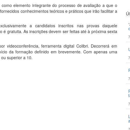
do como elemento integrante do processo de avaliação a que o
ornecidos conhecimentos teóricos e práticos que irão facilitar a
Ú
lusivamente a candidatos inscritos nas provas daquele
 é gratuita. As inscrições devem ser feitas até à próxima sexta
7
 videoconferência, ferramenta digital Colibri. Decorrerá em
 início da formação definido em brevemente. Com apenas uma
 ou superior a 10.
7
7
f
7
7