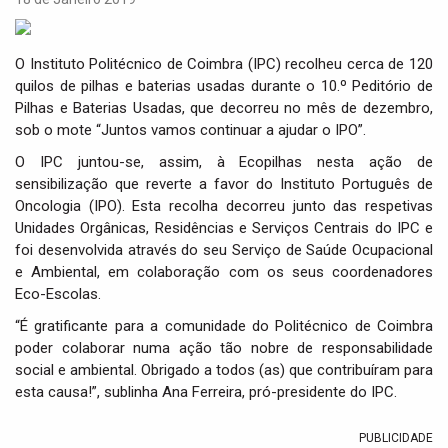
i
g
a
O Instituto Politécnico de Coimbra (IPC) recolheu cerca de 120
t
quilos de pilhas e baterias usadas durante o 10.º Peditório de
i
Pilhas e Baterias Usadas, que decorreu no mês de dezembro,
o
sob o mote “Juntos vamos continuar a ajudar o IPO”.
n
O IPC juntou-se, assim, à Ecopilhas nesta ação de
sensibilização que reverte a favor do Instituto Português de
Oncologia (IPO). Esta recolha decorreu junto das respetivas
Unidades Orgânicas, Residências e Serviços Centrais do IPC e
foi desenvolvida através do seu Serviço de Saúde Ocupacional
e Ambiental, em colaboração com os seus coordenadores
Eco-Escolas.
“É gratificante para a comunidade do Politécnico de Coimbra
poder colaborar numa ação tão nobre de responsabilidade
social e ambiental. Obrigado a todos (as) que contribuíram para
esta causa!”, sublinha Ana Ferreira, pró-presidente do IPC.
PUBLICIDADE