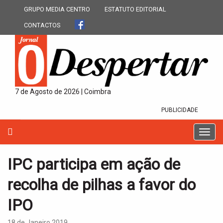
GRUPO MEDIA CENTRO
ESTATUTO EDITORIAL
CONTACTOS
7 de Agosto de 2026 | Coimbra
PUBLICIDADE
T
o
g
IPC participa em ação de
g
l
recolha de pilhas a favor do
e
n
IPO
a
v
18 de Janeiro 2019