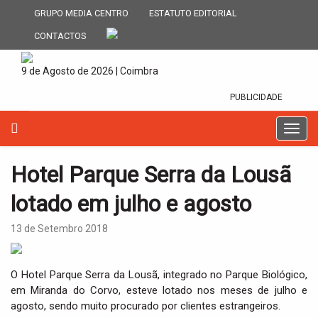
GRUPO MEDIA CENTRO
ESTATUTO EDITORIAL
CONTACTOS
9 de Agosto de 2026 | Coimbra
PUBLICIDADE
T
o
g
Hotel Parque Serra da Lousã
g
l
lotado em julho e agosto
e
n
13 de Setembro 2018
a
v
i
O Hotel Parque Serra da Lousã, integrado no Parque Biológico,
g
em Miranda do Corvo, esteve lotado nos meses de julho e
a
agosto, sendo muito procurado por clientes estrangeiros.
t