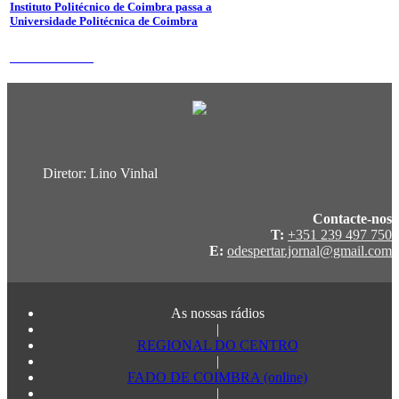
Instituto Politécnico de Coimbra passa a
Universidade Politécnica de Coimbra
31 de Julho 2026
Diretor: Lino Vinhal
Contacte-nos
T:
+351 239 497 750
E:
odespertar.jornal@gmail.com
As nossas rádios
|
REGIONAL DO CENTRO
|
FADO DE COIMBRA (online)
|