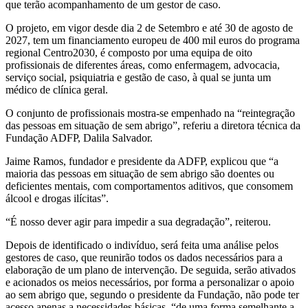
que terão acompanhamento de um gestor de caso.
O projeto, em vigor desde dia 2 de Setembro e até 30 de agosto de
2027, tem um financiamento europeu de 400 mil euros do programa
regional Centro2030, é composto por uma equipa de oito
profissionais de diferentes áreas, como enfermagem, advocacia,
serviço social, psiquiatria e gestão de caso, à qual se junta um
médico de clínica geral.
O conjunto de profissionais mostra-se empenhado na “reintegração
das pessoas em situação de sem abrigo”, referiu a diretora técnica da
Fundação ADFP, Dalila Salvador.
Jaime Ramos, fundador e presidente da ADFP, explicou que “a
maioria das pessoas em situação de sem abrigo são doentes ou
deficientes mentais, com comportamentos aditivos, que consomem
álcool e drogas ilícitas”.
“É nosso dever agir para impedir a sua degradação”, reiterou.
Depois de identificado o indivíduo, será feita uma análise pelos
gestores de caso, que reunirão todos os dados necessários para a
elaboração de um plano de intervenção. De seguida, serão ativados
e acionados os meios necessários, por forma a personalizar o apoio
ao sem abrigo que, segundo o presidente da Fundação, não pode ter
acesso apenas a necessidades básicas, “de uma forma semelhante a