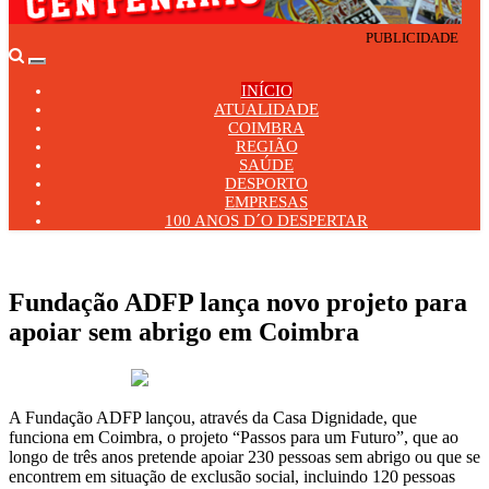
PUBLICIDADE
Toggle
navigation
INÍCIO
ATUALIDADE
COIMBRA
REGIÃO
SAÚDE
DESPORTO
EMPRESAS
100 ANOS D´O DESPERTAR
Fundação ADFP lança novo projeto para
apoiar sem abrigo em Coimbra
6 de Setembro 2024
A Fundação ADFP lançou, através da Casa Dignidade, que
funciona em Coimbra, o projeto “Passos para um Futuro”, que ao
longo de três anos pretende apoiar 230 pessoas sem abrigo ou que se
encontrem em situação de exclusão social, incluindo 120 pessoas