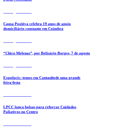
7 de Agosto 2026
Causa Positiva celebra 19 anos de apoio
domiciliário constante em Coimbra
7 de Agosto 2026
“Chico Melenas”, por Belisário Borges, 7 de agosto
6 de Agosto 2026
Expofacic: temos em Cantanhede uma grande
feira-festa
31 de Julho 2026
LPCC lança bolsas para reforçar Cuidados
Paliativos no Centro
31 de Julho 2026