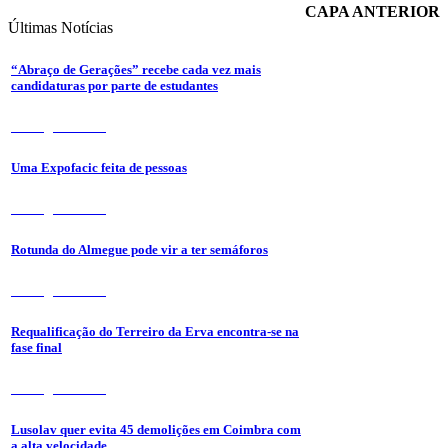
CAPA ANTERIOR
Últimas
Notícias
“Abraço de Gerações” recebe cada vez mais
candidaturas por parte de estudantes
7 de Agosto 2026
Uma Expofacic feita de pessoas
7 de Agosto 2026
Rotunda do Almegue pode vir a ter semáforos
7 de Agosto 2026
Requalificação do Terreiro da Erva encontra-se na
fase final
7 de Agosto 2026
Lusolav quer evita 45 demolições em Coimbra com
a alta velocidade