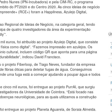
 Pedro Nunes (IPN-Incubadora) e pela CIM-RC, o programa
mbito do PT2020 e do Centro 2020. As cinco ideias de negócio
preende+ (RCE+) foram a Happilness, Azulejo Digital,
so Regional de Ideias de Negócio, na categoria geral, tendo
uipa de quatro investigadores da área da experimentação
Ú
ly’”.
il euros, foi atribuído ao projeto Azulejo Digital, que consiste
 física como digital”. “Fazemos impressão em azulejos. Os
ónio cultural, incluem código QR que aponta para uma página
7
durabilidade”, indicou David Francisco.
uiu o projeto Fiberloop, de Tiago Neves, fundador da empresa
 de fibras óticas para detetar fugas de água. Conseguimos
7
onde uma fuga está a começar ajudando a poupar água e todos
e cinco mil euros, foi entregue ao projeto PurrAI, que surgiu
7
vestigadores da Universidade de Coimbra. “Está focado nas
doenças neurológicas, para as quais utilizamos a construção
f
oi entregue ao projeto Planeta Aguarela, de Soraia Almeida.
7