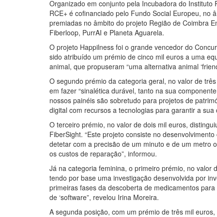
Organizado em conjunto pela Incubadora do Instituto
RCE+ é cofinanciado pelo Fundo Social Europeu, no â
premiadas no âmbito do projeto Região de Coimbra Em
Fiberloop, PurrAI e Planeta Aguarela.
O projeto Happilness foi o grande vencedor do Concur
sido atribuído um prémio de cinco mil euros a uma eq
animal, que propuseram “uma alternativa animal ‘friend
O segundo prémio da categoria geral, no valor de três m
em fazer “sinalética durável, tanto na sua componente
nossos painéis são sobretudo para projetos de patrim
digital com recursos a tecnologias para garantir a sua 
O terceiro prémio, no valor de dois mil euros, disting
FiberSight. “Este projeto consiste no desenvolvimento
detetar com a precisão de um minuto e de um metro 
os custos de reparação”, informou.
Já na categoria feminina, o primeiro prémio, no valor d
tendo por base uma investigação desenvolvida por in
primeiras fases da descoberta de medicamentos para 
de ‘software”, revelou Irina Moreira.
A segunda posição, com um prémio de três mil euros, f