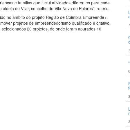
anças e famílias que inclui atividades diferentes para cada
deia de Vilar, concelho de Vila Nova de Poiares”, referiu.
vido no âmbito do projeto Região de Coimbra Empreende+,
omover projetos de empreendedorismo qualificado e criativo.
7
m selecionados 20 projetos, de onde foram apurados 10
7
6
3
3