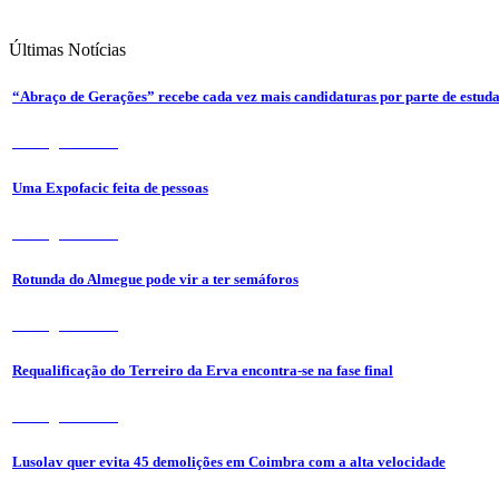
Últimas
Notícias
“Abraço de Gerações” recebe cada vez mais candidaturas por parte de estuda
7 de Agosto 2026
Uma Expofacic feita de pessoas
7 de Agosto 2026
Rotunda do Almegue pode vir a ter semáforos
7 de Agosto 2026
Requalificação do Terreiro da Erva encontra-se na fase final
7 de Agosto 2026
Lusolav quer evita 45 demolições em Coimbra com a alta velocidade