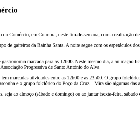
ércio
a do Comércio, em Coimbra, neste fim-de-semana, com a realização de 
rupo de gaiteiros da Rainha Santa. A noite segue com os espetáculos d
de gastronomia marcada para as 12h00. Neste mesmo dia, a animação fi
a Associação Progressiva de Santo António do Alva.
, tem marcadas atividades entre as 12h00 e as 23h00. O grupo folclórico
Casconha e o grupo folclórico do Poço da Cruz – Mira são algumas das a
es, seja ao almoço (sábado e domingo) ou ao jantar (sexta-feira, sábado