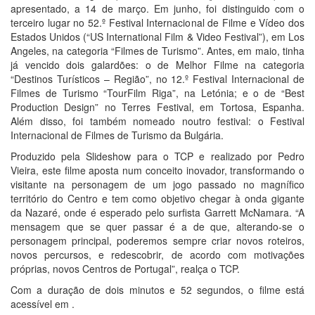
apresentado, a 14 de março. Em junho, foi distinguido com o
terceiro lugar no 52.º Festival Internacional de Filme e Vídeo dos
Estados Unidos (“US International Film & Video Festival”), em Los
Angeles, na categoria “Filmes de Turismo”. Antes, em maio, tinha
já vencido dois galardões: o de Melhor Filme na categoria
“Destinos Turísticos – Região”, no 12.º Festival Internacional de
Filmes de Turismo “TourFilm Riga”, na Letónia; e o de “Best
Production Design” no Terres Festival, em Tortosa, Espanha.
Além disso, foi também nomeado noutro festival: o Festival
Internacional de Filmes de Turismo da Bulgária.
Produzido pela Slideshow para o TCP e realizado por Pedro
Vieira, este filme aposta num conceito inovador, transformando o
visitante na personagem de um jogo passado no magnífico
território do Centro e tem como objetivo chegar à onda gigante
da Nazaré, onde é esperado pelo surfista Garrett McNamara. “A
mensagem que se quer passar é a de que, alterando-se o
personagem principal, poderemos sempre criar novos roteiros,
novos percursos, e redescobrir, de acordo com motivações
próprias, novos Centros de Portugal”, realça o TCP.
Com a duração de dois minutos e 52 segundos, o filme está
acessível em
.