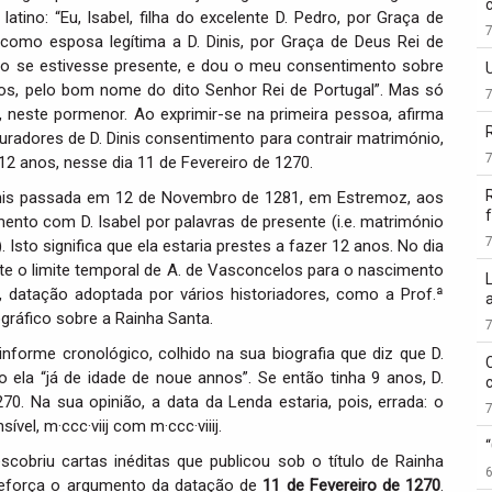
tino: “Eu, Isabel, filha do excelente D. Pedro, por Graça de
 como esposa legítima a D. Dinis, por Graça de Deus Rei de
mo se estivesse presente, e dou o meu consentimento sobre
dos, pelo bom nome do dito Senhor Rei de Portugal”. Mas só
 neste pormenor. Ao exprimir-se na primeira pessoa, afirma
radores de D. Dinis consentimento para contrair matrimónio,
 12 anos, nesse dia 11 de Fevereiro de 1270.
inis passada em 12 de Novembro de 1281, em Estremoz, aos
f
nto com D. Isabel por palavras de presente (i.e. matrimónio
. Isto significa que ela estaria prestes a fazer 12 anos. No dia
ste o limite temporal de A. de Vasconcelos para o nascimento
70, datação adoptada por vários historiadores, como a Prof.ª
ográfico sobre a Rainha Santa.
nforme cronológico, colhido na sua biografia que diz que D.
 ela “já de idade de noue annos”. Se então tinha 9 anos, D.
70. Na sua opinião, a data da Lenda estaria, pois, errada: o
vel, m·ccc·viij com m·ccc·viiij.
scobriu cartas inéditas que publicou sob o título de Rainha
reforça o argumento da datação de
11 de Fevereiro de 1270
.