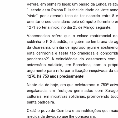
Refere, em primeiro lugar, um passo da Lenda, relat
“…sendo esta Rainha D. Isabel de idade de vinte ann
“vinte”, por extenso), teria de ter nascido entre 
orientar o seu calendário pelo cômputo florentino 
1271 só teria início, no dia 25 de Março seguinte.
Vasconcelos refere que o enlace matrimonial oco
sublinha o P. Sebastião, ninguém se lembraria de a
da Quaresma, um dia de rigoroso jejum e abstinên
esta cerimónia e festa tão grandiosa e concorri
ponderoso?” A coincidência do casamento com a 
aniversário natalício, em Barcelona, com o pró
argumento para reforçar a fixação inequívoca da 
1270, há 750 anos precisamente
!
Neste dia de hoje, em que celebramos o 750º aniv
engalanada, em festejos geminados com Saragoça
culturais, em iniciativas solidárias, promovendo to
santa padroeira.
Oxalá o povo de Coimbra e as instituições que maio
medida da devoção que lhe consagram.