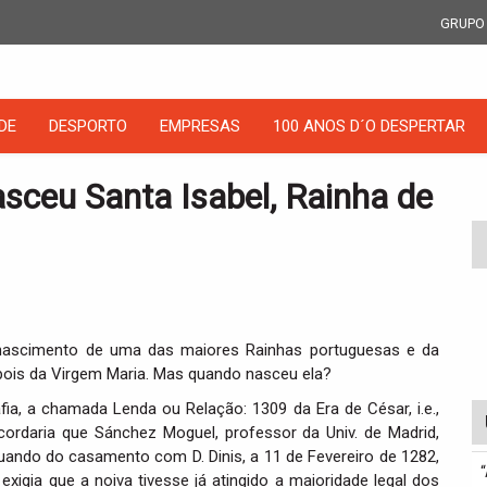
GRUPO
DE
DESPORTO
EMPRESAS
100 ANOS D´O DESPERTAR
sceu Santa Isabel, Rainha de
ascimento de uma das maiores Rainhas portuguesas e da
pois da Virgem Maria. Mas quando nasceu ela?
fia, a chamada Lenda ou Relação: 1309 da Era de César, i.e.,
cordaria que Sánchez Moguel, professor da Univ. de Madrid,
uando do casamento com D. Dinis, a 11 de Fevereiro de 1282,
exigia que a noiva tivesse já atingido a maioridade legal dos