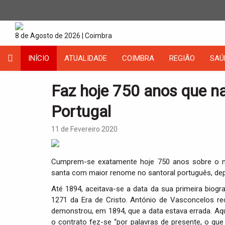
8 de Agosto de 2026 | Coimbra
INÍCIO
ATUALIDADE
COIMBRA
REGIÃO
SAÚ
Faz hoje 750 anos que na
Portugal
11 de Fevereiro 2020
Cumprem-se exatamente hoje 750 anos sobre o n
santa com maior renome no santoral português, de
Até 1894, aceitava-se a data da sua primeira biogra
1271 da Era de Cristo. António de Vasconcelos re
demonstrou, em 1894, que a data estava errada. Aq
o contrato fez-se “por palavras de presente, o que 