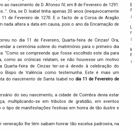
ivo ao nascimento de D. Afonso IV, em 8 de Fevereiro de 1291:
os…”. Ora, se D. Isabel tinha apenas 20 anos (inequivocamente
8 e 11 de Fevereiro de 1270. E o facto de a Coroa de Aragão
3
em nada altera a data em causa, pois o ano da Encarnação de
rreu no dia 11 de Fevereiro, Quarta-feira de Cinzas! Ora,
3
gendar a cerimónia solene do matrimónio para o primeiro dia
cia: “Como se compreende que fosse escolhido este dia para
da, como as crónicas relatam, se não houvesse um motivo
3
Quarta-feira de Cinzas ter-se-á devido à celebração do
prio Bispo de Valência como testemunha. Este é mais um
data do nascimento de Santa Isabel no
dia 11 de Fevereiro de
ersário do seu nascimento, a cidade de Coimbra devia estar
, multiplicando-se em tributos de gratidão, em eventos
do o tipo de manifestações festivas em honra de tão ilustre e
r veneração lhe têm saibam honrar tão excelsa padroeira, na