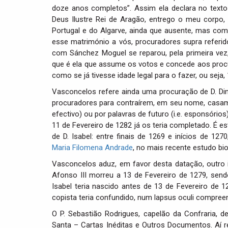
doze anos completos”. Assim ela declara no texto la
Deus Ilustre Rei de Aragão, entrego o meu corpo,
Portugal e do Algarve, ainda que ausente, mas co
esse matrimónio a vós, procuradores supra referi
com Sánchez Moguel se reparou, pela primeira vez,
que é ela que assume os votos e concede aos procu
como se já tivesse idade legal para o fazer, ou seja,
Vasconcelos refere ainda uma procuração de D. D
procuradores para contraírem, em seu nome, casame
efectivo) ou por palavras de futuro (i.e. esponsórios)
11 de Fevereiro de 1282 já os teria completado. É e
de D. Isabel: entre finais de 1269 e inícios de 12
Maria Filomena Andrade
, no mais recente estudo bi
Vasconcelos aduz, em favor desta datação, outro i
Afonso III morreu a 13 de Fevereiro de 1279, sendo
Isabel teria nascido antes de 13 de Fevereiro de 12
copista teria confundido, num lapsus oculi compreensí
O P. Sebastião Rodrigues, capelão da Confraria, de
Santa – Cartas Inéditas e Outros Documentos. Aí 