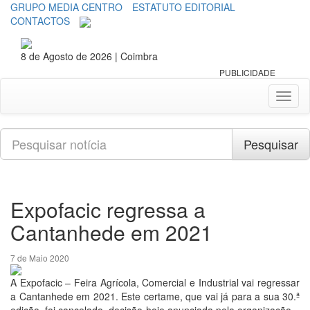
GRUPO MEDIA CENTRO
ESTATUTO EDITORIAL
CONTACTOS
8 de Agosto de 2026 | Coimbra
PUBLICIDADE
Toggl
naviga
Pesquisar
Pesquisar
Expofacic regressa a
Cantanhede em 2021
7 de Maio 2020
A Expofacic – Feira Agrícola, Comercial e Industrial vai regressar
a Cantanhede em 2021. Este certame, que vai já para a sua 30.ª
edição, foi cancelado, decisão hoje anunciada pela organização –