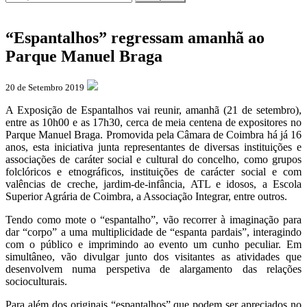
“Espantalhos” regressam amanhã ao
Parque Manuel Braga
20 de Setembro 2019
A Exposição de Espantalhos vai reunir, amanhã (21 de setembro),
entre as 10h00 e as 17h30, cerca de meia centena de expositores no
Parque Manuel Braga. Promovida pela Câmara de Coimbra há já 16
anos, esta iniciativa junta representantes de diversas instituições e
associações de caráter social e cultural do concelho, como grupos
folclóricos e etnográficos, instituições de carácter social e com
valências de creche, jardim-de-infância, ATL e idosos, a Escola
Superior Agrária de Coimbra, a Associação Integrar, entre outros.
Tendo como mote o “espantalho”, vão recorrer à imaginação para
dar “corpo” a uma multiplicidade de “espanta pardais”, interagindo
com o público e imprimindo ao evento um cunho peculiar. Em
simultâneo, vão divulgar junto dos visitantes as atividades que
desenvolvem numa perspetiva de alargamento das relações
socioculturais.
Para além dos originais “espantalhos” que podem ser apreciados no