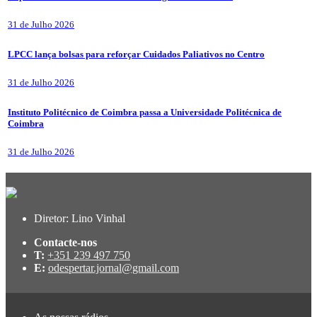
31 de Julho 2026
LPCC lança bolsas para reforçar Cuidados Paliativos no Centro
31 de Julho 2026
Instituto Politécnico de Coimbra passa a Universidade Politécnica de
Coimbra
31 de Julho 2026
Diretor: Lino Vinhal
Contacte-nos
T:
+351 239 497 750
E:
odespertar.jornal@gmail.com