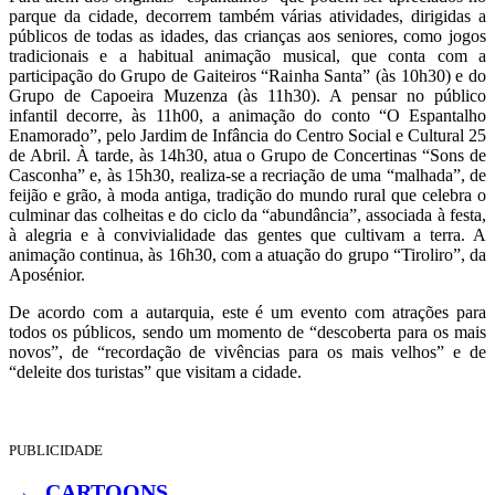
parque da cidade, decorrem também várias atividades, dirigidas a
públicos de todas as idades, das crianças aos seniores, como jogos
tradicionais e a habitual animação musical, que conta com a
participação do Grupo de Gaiteiros “Rainha Santa” (às 10h30) e do
Grupo de Capoeira Muzenza (às 11h30). A pensar no público
infantil decorre, às 11h00, a animação do conto “O Espantalho
Enamorado”, pelo Jardim de Infância do Centro Social e Cultural 25
de Abril. À tarde, às 14h30, atua o Grupo de Concertinas “Sons de
Casconha” e, às 15h30, realiza-se a recriação de uma “malhada”, de
feijão e grão, à moda antiga, tradição do mundo rural que celebra o
culminar das colheitas e do ciclo da “abundância”, associada à festa,
à alegria e à convivialidade das gentes que cultivam a terra. A
animação continua, às 16h30, com a atuação do grupo “Tiroliro”, da
Aposénior.
De acordo com a autarquia, este é um evento com atrações para
todos os públicos, sendo um momento de “descoberta para os mais
novos”, de “recordação de vivências para os mais velhos” e de
“deleite dos turistas” que visitam a cidade.
PUBLICIDADE
→
CARTOONS