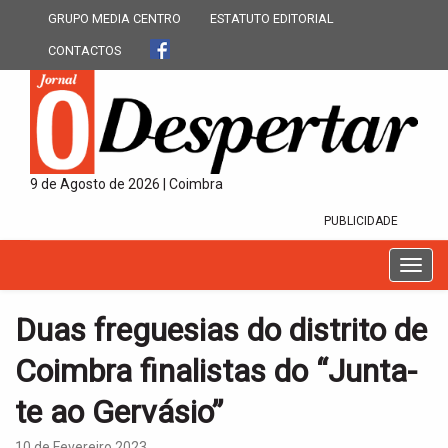
GRUPO MEDIA CENTRO
ESTATUTO EDITORIAL
CONTACTOS
9 de Agosto de 2026 | Coimbra
PUBLICIDADE
T
o
g
Duas freguesias do distrito de
g
l
Coimbra finalistas do “Junta-
e
n
te ao Gervásio”
a
v
10 de Fevereiro 2023