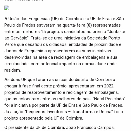
i
g
a
A União das Freguesias (UF) de Coimbra e a UF de Eiras e São
t
Paulo de Frades estiveram na quarta-feira (8) representadas
i
entre os melhores 15 projetos candidatos ao prémio “Junta-te
o
ao Gervásio”. Trata-se de uma iniciativa da Sociedade Ponto
n
Verde que desafiou os cidadãos, entidades de proximidade e
Juntas de Freguesia a apresentarem as suas iniciativas
desenvolvidas na área da reciclagem de embalagens e sua
circularidade, com potencial impacto na comunidade onde
residem.
As duas UF, que foram as únicas do distrito de Coimbra a
chegar à fase final deste prémio, apresentaram em 2022
projetos de reaproveitamento e reciclagem de embalagens,
que as colocaram entre as melhores do país. “Natal Reciclado”
foi a iniciativa por parte da UF de Eiras e São Paulo de Frades.
Já a ação “Pequenos Inventores – Transforma e Recria” foi o
projeto apresentado pela UF de Coimbra.
O presidente da UF de Coimbra, João Francisco Campos,