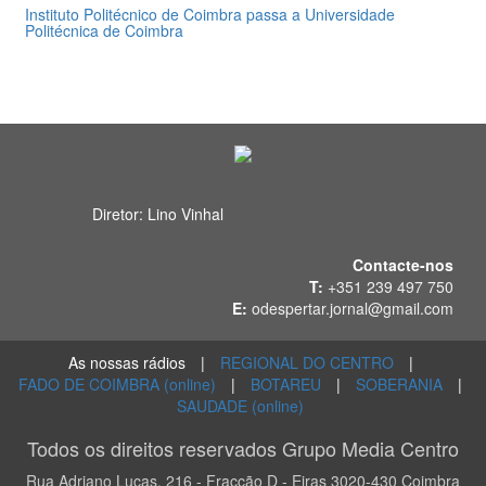
Instituto Politécnico de Coimbra passa a Universidade
Politécnica de Coimbra
31 de Julho 2026
Diretor: Lino Vinhal
Contacte-nos
T:
+351 239 497 750
E:
odespertar.jornal@gmail.com
As nossas rádios
|
REGIONAL DO CENTRO
|
FADO DE COIMBRA (online)
|
BOTAREU
|
SOBERANIA
|
SAUDADE (online)
Todos os direitos reservados Grupo Media Centro
Rua Adriano Lucas, 216 - Fracção D - Eiras 3020-430 Coimbra