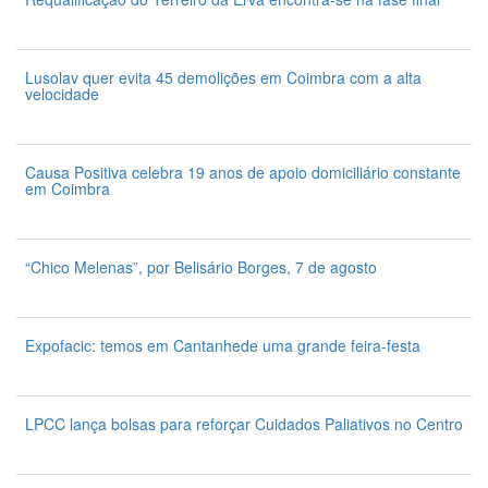
7 de Agosto 2026
Lusolav quer evita 45 demolições em Coimbra com a alta
velocidade
7 de Agosto 2026
Causa Positiva celebra 19 anos de apoio domiciliário constante
em Coimbra
7 de Agosto 2026
“Chico Melenas”, por Belisário Borges, 7 de agosto
6 de Agosto 2026
Expofacic: temos em Cantanhede uma grande feira-festa
31 de Julho 2026
LPCC lança bolsas para reforçar Cuidados Paliativos no Centro
31 de Julho 2026