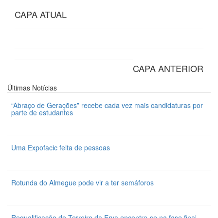
CAPA ATUAL
CAPA ANTERIOR
Últimas
Notícias
“Abraço de Gerações” recebe cada vez mais candidaturas por
parte de estudantes
7 de Agosto 2026
Uma Expofacic feita de pessoas
7 de Agosto 2026
Rotunda do Almegue pode vir a ter semáforos
7 de Agosto 2026
Requalificação do Terreiro da Erva encontra-se na fase final