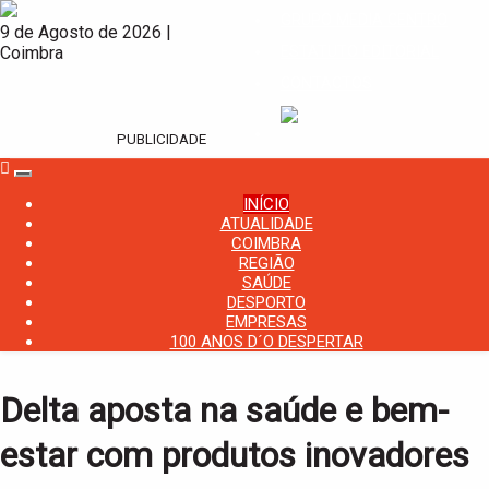
GRUPO MEDIA CENTRO
9 de Agosto de 2026 |
Coimbra
ESTATUTO EDITORIAL
CONTACTOS
PUBLICIDADE
T
o
INÍCIO
g
ATUALIDADE
g
COIMBRA
l
REGIÃO
e
n
SAÚDE
a
DESPORTO
v
EMPRESAS
i
100 ANOS D´O DESPERTAR
g
a
t
i
Delta aposta na saúde e bem-
o
n
estar com produtos inovadores