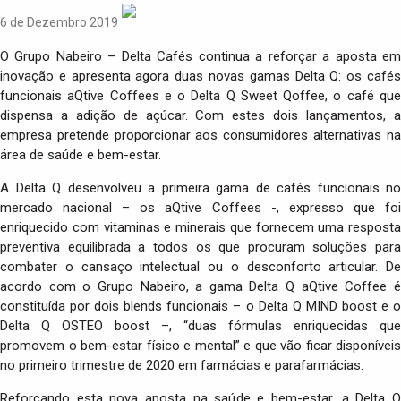
6 de Dezembro 2019
O Grupo Nabeiro – Delta Cafés continua a reforçar a aposta em
inovação e apresenta agora duas novas gamas Delta Q: os cafés
funcionais aQtive Coffees e o Delta Q Sweet Qoffee, o café que
dispensa a adição de açúcar. Com estes dois lançamentos, a
empresa pretende proporcionar aos consumidores alternativas na
área de saúde e bem-estar.
A Delta Q desenvolveu a primeira gama de cafés funcionais no
mercado nacional – os aQtive Coffees -, expresso que foi
enriquecido com vitaminas e minerais que fornecem uma resposta
preventiva equilibrada a todos os que procuram soluções para
combater o cansaço intelectual ou o desconforto articular. De
acordo com o Grupo Nabeiro, a gama Delta Q aQtive Coffee é
constituída por dois blends funcionais – o Delta Q MIND boost e o
Delta Q OSTEO boost –, “duas fórmulas enriquecidas que
promovem o bem-estar físico e mental” e que vão ficar disponíveis
no primeiro trimestre de 2020 em farmácias e parafarmácias.
Reforçando esta nova aposta na saúde e bem-estar, a Delta Q