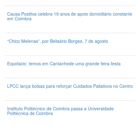
7 de Agosto 2026
Causa Positiva celebra 19 anos de apoio domiciliário constante
em Coimbra
7 de Agosto 2026
“Chico Melenas”, por Belisário Borges, 7 de agosto
6 de Agosto 2026
Expofacic: temos em Cantanhede uma grande feira-festa
31 de Julho 2026
LPCC lança bolsas para reforçar Cuidados Paliativos no Centro
31 de Julho 2026
Instituto Politécnico de Coimbra passa a Universidade
Politécnica de Coimbra
31 de Julho 2026