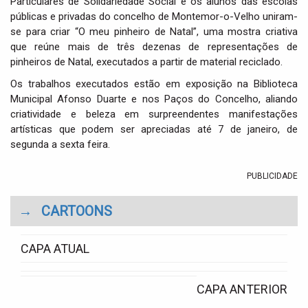
Particulares de Solidariedade Social e os alunos das escolas
i
públicas e privadas do concelho de Montemor-o-Velho uniram-
o
se para criar “O meu pinheiro de Natal”, uma mostra criativa
n
que reúne mais de três dezenas de representações de
pinheiros de Natal, executados a partir de material reciclado.
Os trabalhos executados estão em exposição na Biblioteca
Municipal Afonso Duarte e nos Paços do Concelho, aliando
criatividade e beleza em surpreendentes manifestações
artísticas que podem ser apreciadas até 7 de janeiro, de
segunda a sexta feira.
PUBLICIDADE
→
CARTOONS
CAPA ATUAL
CAPA ANTERIOR