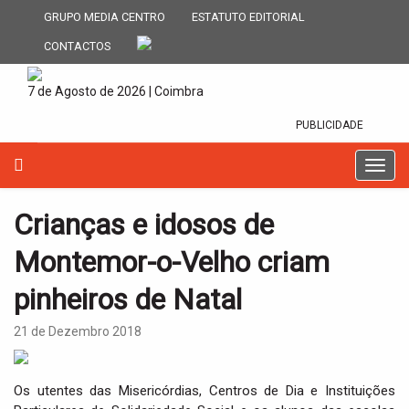
GRUPO MEDIA CENTRO
ESTATUTO EDITORIAL
CONTACTOS
7 de Agosto de 2026 | Coimbra
PUBLICIDADE
T
o
g
Crianças e idosos de
g
l
Montemor-o-Velho criam
e
n
pinheiros de Natal
a
v
21 de Dezembro 2018
i
g
a
Os utentes das Misericórdias, Centros de Dia e Instituições
t