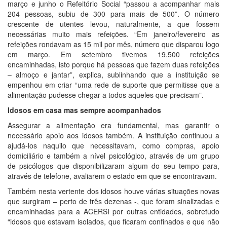
março e junho o Refeitório Social “passou a acompanhar mais
204 pessoas, subiu de 300 para mais de 500”. O número
crescente de utentes levou, naturalmente, a que fossem
necessárias muito mais refeições. “Em janeiro/fevereiro as
refeições rondavam as 15 mil por mês, número que disparou logo
em março. Em setembro tivemos 19.500 refeições
encaminhadas, isto porque há pessoas que fazem duas refeições
– almoço e jantar”, explica, sublinhando que a instituição se
empenhou em criar “uma rede de suporte que permitisse que a
alimentação pudesse chegar a todos aqueles que precisam”.
Idosos em casa mas sempre acompanhados
Assegurar a alimentação era fundamental, mas garantir o
necessário apoio aos idosos também. A instituição continuou a
ajudá-los naquilo que necessitavam, como compras, apoio
domiciliário e também a nível psicológico, através de um grupo
de psicólogos que disponibilizaram algum do seu tempo para,
através de telefone, avaliarem o estado em que se encontravam.
Também nesta vertente dos idosos houve várias situações novas
que surgiram – perto de três dezenas -, que foram sinalizadas e
encaminhadas para a ACERSI por outras entidades, sobretudo
“idosos que estavam isolados, que ficaram confinados e que não