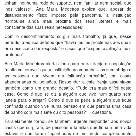
tinham nenhuma rede de suporte, nem familiar nem social, que
lhes valesse”. Ana Maria Medeiros explica que, apesar do
distanciamento físico imposto pela pandemia, a instituição
“tornou-se ainda mais próxima dos seus utentes e mais
consciente das suas reais necessidades”.
Com o desconfinamento surgiu mais trabalho, já que, nesse
período, a equipa detetou que “havia muitos problemas aos quais
era necessário dar resposta” e casos que “exigem avaliação mais
profunda”.
Ana Maria Medeiros alerta ainda para outra franja da população
“muito vulnerável” que a instituição acompanha – os sem abrigo e
as pessoas que vivem em “situação precária”, em casas
abandonadas ou pensões. Responder a esta franja assumiu-se
também como um grande desafio. “Tudo era mais difícil neste
caso. Como é que se diz a alguém que vive num quarto sem
janela para o arejar? Como é que se pede a alguém que fique
confinada quando vive numa pensão em que partilha uma casa
de banho com mais sete ou oito pessoas?” – questiona.
Paralelamente tornou-se também urgente responder aos novos
casos que surgiram, de pessoas e famílias que tinham uma vida
estável e que foram “apanhadas de um modo completamente