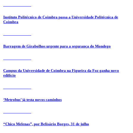
31 de Julho 2026
Instituto Politécnico de Coimbra passa a Universidade Politécnica de
Coimbra
31 de Julho 2026
Barragem de Girabolhos urgente para a segurança do Mondego
31 de Julho 2026
Campus da Universidade de Coimbra na Figueira da Foz ganha novo
edifício
31 de Julho 2026
‘Metrobus’ já testa novos caminhos
31 de Julho 2026
“Chico Melenas”, por Belisário Borges, 31 de julho