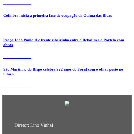
31 de Julho 2026
Coimbra inicia a primeira fase de ocupação da Quinta das Bicas
24 de Julho 2026
Praça João Paulo II e frente ribeirinha entre o Rebolim e a Portela com
obras
24 de Julho 2026
São Martinho do Bispo celebra 922 anos do Foral com o olhar posto no
futuro
24 de Julho 2026
Diretor: Lino Vinhal