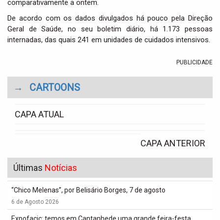
comparativamente a ontem.
i
o
De acordo com os dados divulgados há pouco pela Direção
n
Geral de Saúde, no seu boletim diário, há 1.173 pessoas
internadas, das quais 241 em unidades de cuidados intensivos.
PUBLICIDADE
→
CARTOONS
CAPA ATUAL
CAPA ANTERIOR
Últimas
Notícias
“Chico Melenas”, por Belisário Borges, 7 de agosto
6 de Agosto 2026
Expofacic: temos em Cantanhede uma grande feira-festa