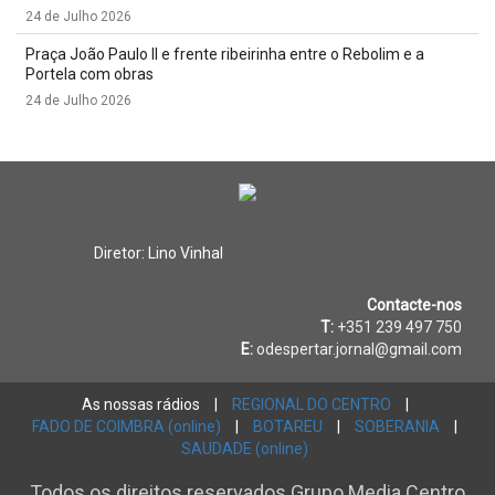
24 de Julho 2026
Praça João Paulo II e frente ribeirinha entre o Rebolim e a
Portela com obras
24 de Julho 2026
Diretor: Lino Vinhal
Contacte-nos
T:
+351 239 497 750
E:
odespertar.jornal@gmail.com
As nossas rádios
|
REGIONAL DO CENTRO
|
FADO DE COIMBRA (online)
|
BOTAREU
|
SOBERANIA
|
SAUDADE (online)
Todos os direitos reservados Grupo Media Centro