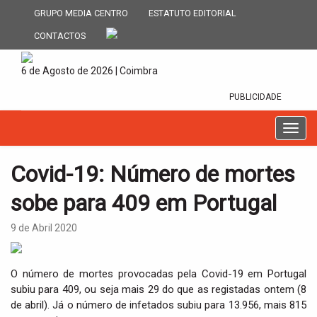
GRUPO MEDIA CENTRO
ESTATUTO EDITORIAL
CONTACTOS
6 de Agosto de 2026 | Coimbra
PUBLICIDADE
T
o
g
Covid-19: Número de mortes
g
l
sobe para 409 em Portugal
e
n
9 de Abril 2020
a
v
i
O número de mortes provocadas pela Covid-19 em Portugal
g
subiu para 409, ou seja mais 29 do que as registadas ontem (8
a
de abril). Já o número de infetados subiu para 13.956, mais 815
t