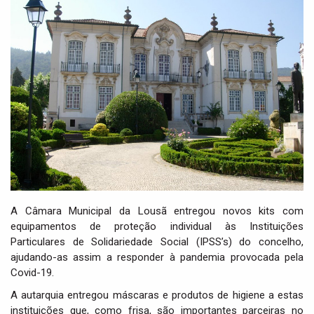
i
g
a
t
i
o
n
A Câmara Municipal da Lousã entregou novos kits com
equipamentos de proteção individual às Instituições
Particulares de Solidariedade Social (IPSS’s) do concelho,
ajudando-as assim a responder à pandemia provocada pela
Covid-19.
A autarquia entregou máscaras e produtos de higiene a estas
instituições que, como frisa, são importantes parceiras no