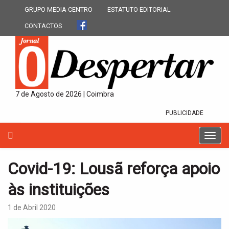
GRUPO MEDIA CENTRO
ESTATUTO EDITORIAL
CONTACTOS
7 de Agosto de 2026 | Coimbra
PUBLICIDADE
T
o
g
Covid-19: Lousã reforça apoio
g
l
às instituições
e
n
1 de Abril 2020
a
v