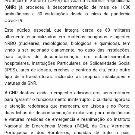
Proteção e Socorro (UEPS) da Guarda Nacional Republicana
i
(GNR) já procedeu à descontaminação de mais de 1.000
o
ambulâncias e 30 instalações desde o início da pandemia
n
Covid-19.
Este núcleo especial, que integra cerca de 60 militares
altamente especializados em matérias perigosas e agentes
NRBQ (nucleares, radiológicos, biológicos e químicos), tem
vindo a ser acionado diariamente, no caso das instalações,
para ações de descontaminação em estabelecimentos
hospitalares, Instituições Particulares de Solidariedade Social
(IPSS), lares de idosos, creches e centros de dia, entre outro
tipo de infraestruturas, incluindo as próprias instalações e
viaturas da GNR.
A GNR destaca ainda o empenho adicional dos seus militares
para “garantir o funcionamento ininterrupto, o cuidado rigoroso
e atenção redobrada que merecem, em Lisboa e no Porto,
duas linhas de descontaminação exclusivas para ambulâncias
e viaturas médicas de emergência e reanimação do Instituto
Nacional de Emergência Médica (INEM), da Cruz Vermelha
Portuguesa e dos Bombeiros, oriundas de todo o país,