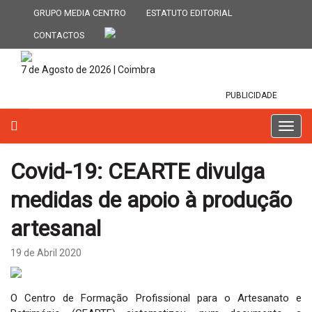
GRUPO MEDIA CENTRO
ESTATUTO EDITORIAL
CONTACTOS
7 de Agosto de 2026 | Coimbra
PUBLICIDADE
T
o
g
Covid-19: CEARTE divulga
g
l
medidas de apoio à produção
e
n
artesanal
a
v
19 de Abril 2020
i
g
a
O Centro de Formação Profissional para o Artesanato e
t