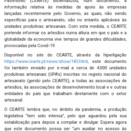
Património (CEARTE) sistematizou, num documento, a
i
informação relativa às medidas de apoio às empresas
o
lançadas recentemente pelo Governo, as quais, não sendo
n
específicas para o artesanato, são no entanto aplicáveis às
unidades produtivas artesanais. Com esta medida, o CEARTE
pretende informar os artesãos numa altura em que o país e a
globalidade da economia vive tempos de grandes dificuldades,
provocadas pela Covid-19.
Disponível no site do CEARTE, através da hiperligação
https://www.cearte.pt/news/show/185.html
, este documento
foi também enviado por e-mail a cerca de 4.000 unidades
produtivas artesanais (UPA’s) inscritas no registo nacional do
artesanato (gerido pelo CEARTE), a todas as associações de
artesãos, às associações de desenvolvimento local e e outras
entidades do país que trabalham diretamente com o setor
artesanal.
O CEARTE lembra que, no âmbito da pandemia, a produção
legislativa “tem sido intensa”, pelo que aguardou pela sua
estabilização para depois a compilar e divulgar. Espera agora
que este documento possa ser “um auxiliar no acesso às