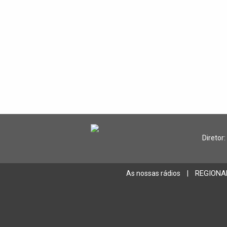
Diretor:
REGIONA
As nossas rádios
|