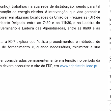
junho), trabalhos na sua rede de distribuição, sendo para tal
3
tação de energia elétrica. A intervenção, que visa garantir a
correr em algumas localidades da União de Freguesias (UF) de
erto Delgado, entre as 7h30 e as 11h30, e na Ladeira do
o Seminário e Ladeira das Alpenduradas, entre as 8h00 e as
3
es, a EDP explica que “utiliza procedimentos e métodos de
es de fornecimento e, quando necessárias, minimizar a sua
3
 ser consideradas permanentemente em tensão no período da
s devem consultar o site da EDP, em
www.edpdistribuicao.pt
.
3
3
3