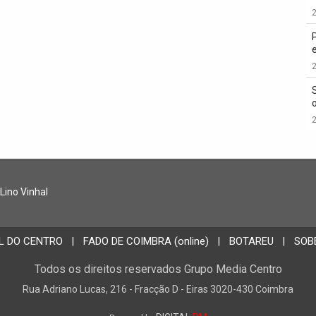
2
2
2
 Lino Vinhal
L DO CENTRO
FADO DE COIMBRA (online)
BOTAREU
SOB
|
|
|
Todos os direitos reservados Grupo Media Centro
Rua Adriano Lucas, 216 - Fracção D - Eiras 3020-430 Coimbra