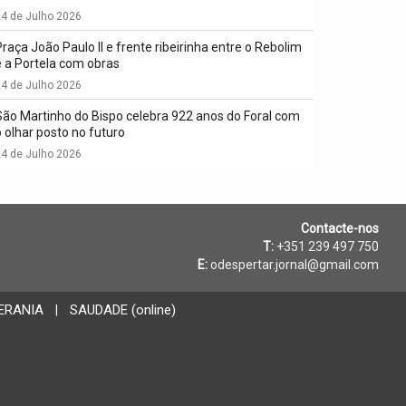
4 de Julho 2026
Praça João Paulo II e frente ribeirinha entre o Rebolim
e a Portela com obras
4 de Julho 2026
São Martinho do Bispo celebra 922 anos do Foral com
o olhar posto no futuro
4 de Julho 2026
Contacte-nos
T:
+351 239 497 750
E:
odespertar.jornal@gmail.com
ERANIA
SAUDADE (online)
|