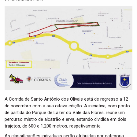
i
g
a
t
i
o
n
A Corrida de Santo António dos Olivais está de regresso a 12
de novembro com a sua oitava edição. A iniciativa, com ponto
de partida do Parque de Lazer do Vale das Flores, reúne um
percurso mistro de alcatrão e erva, estando dividida em dois
trajetos, de 600 e 1.200 metros, respetivamente.
As classificações individuais serão atribuídas por categoria,