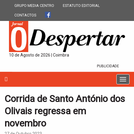
GRUPO MEDIA CENTRO
ESTATUTO EDITORIAL
CONTACTOS
10 de Agosto de 2026 | Coimbra
PUBLICIDADE
T
o
g
Corrida de Santo António dos
g
l
Olivais regressa em
e
n
novembro
a
v
27 de Outubro 2023