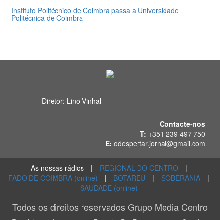
Instituto Politécnico de Coimbra passa a Universidade
Politécnica de Coimbra
31 de Julho 2026
Diretor: Lino Vinhal
Contacte-nos
T:
+351 239 497 750
E:
odespertar.jornal@gmail.com
As nossas rádios
|
REGIONAL DO CENTRO
|
FADO DE COIMBRA (online)
|
BOTAREU
|
SOBERANIA
|
SAUDADE (online)
Todos os direitos reservados Grupo Media Centro