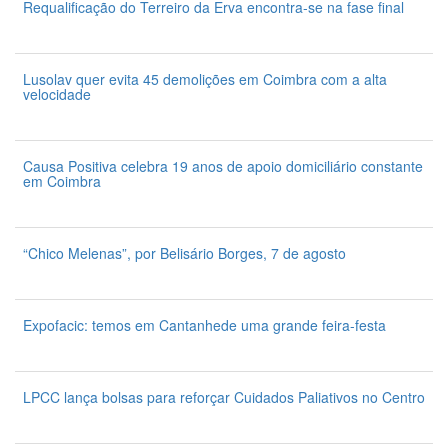
Requalificação do Terreiro da Erva encontra-se na fase final
7 de Agosto 2026
Lusolav quer evita 45 demolições em Coimbra com a alta
velocidade
7 de Agosto 2026
Causa Positiva celebra 19 anos de apoio domiciliário constante
em Coimbra
7 de Agosto 2026
“Chico Melenas”, por Belisário Borges, 7 de agosto
6 de Agosto 2026
Expofacic: temos em Cantanhede uma grande feira-festa
31 de Julho 2026
LPCC lança bolsas para reforçar Cuidados Paliativos no Centro
31 de Julho 2026