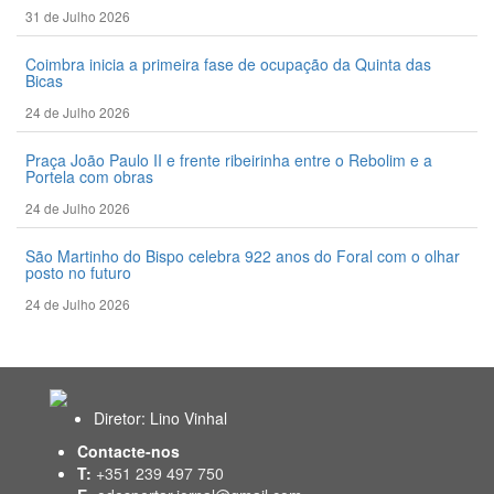
31 de Julho 2026
Coimbra inicia a primeira fase de ocupação da Quinta das
Bicas
24 de Julho 2026
Praça João Paulo II e frente ribeirinha entre o Rebolim e a
Portela com obras
24 de Julho 2026
São Martinho do Bispo celebra 922 anos do Foral com o olhar
posto no futuro
24 de Julho 2026
Diretor: Lino Vinhal
Contacte-nos
T:
+351 239 497 750