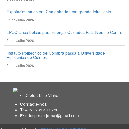
Expofacic: temos em Cantanhede uma grande feira-festa
31 de Julho 2026
LPCC lança bolsas para reforçar Cuidados Paliativos no Centro
31 de Julho 2026
Instituto Politécnico de Coimbra passa a Universidade
Politécnica de Coimbra
31 de Julho 2026
Diretor: Lino Vinhal
Contacte-nos
T:
+351 239 497 750
E:
odespertar.jornal@gmail.com