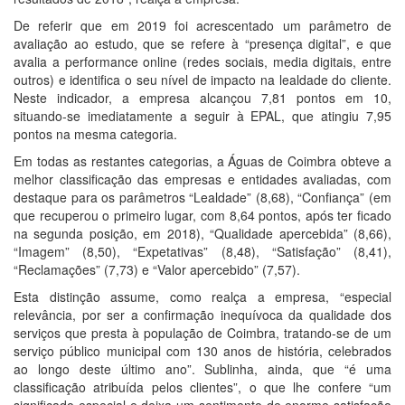
De referir que em 2019 foi acrescentado um parâmetro de
avaliação ao estudo, que se refere à “presença digital”, e que
avalia a performance online (redes sociais, media digitais, entre
outros) e identifica o seu nível de impacto na lealdade do cliente.
Neste indicador, a empresa alcançou 7,81 pontos em 10,
situando-se imediatamente a seguir à EPAL, que atingiu 7,95
pontos na mesma categoria.
Em todas as restantes categorias, a Águas de Coimbra obteve a
melhor classificação das empresas e entidades avaliadas, com
destaque para os parâmetros “Lealdade” (8,68), “Confiança” (em
que recuperou o primeiro lugar, com 8,64 pontos, após ter ficado
na segunda posição, em 2018), “Qualidade apercebida” (8,66),
“Imagem” (8,50), “Expetativas” (8,48), “Satisfação” (8,41),
“Reclamações” (7,73) e “Valor apercebido” (7,57).
Esta distinção assume, como realça a empresa, “especial
relevância, por ser a confirmação inequívoca da qualidade dos
serviços que presta à população de Coimbra, tratando-se de um
serviço público municipal com 130 anos de história, celebrados
ao longo deste último ano”. Sublinha, ainda, que “é uma
classificação atribuída pelos clientes”, o que lhe confere “um