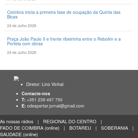
Coimbra inicia a primeira fase de ocupação da Quinta das
Bicas
24 de Julho 2026
Praça João Paulo II e frente ribeirinha entre o Rebolim e a
Portela com obras
24 de Julho 2026
Diretor: Lino Vinhal
Contacte-nos
T:
+351 239 497 750
E:
odespertar.jornal@gmail.com
REGIONAL DO CENTRO
As nossas rádios
|
|
FADO DE COIMBRA (online)
BOTAREU
SOBERANIA
|
|
|
SAUDADE (online)