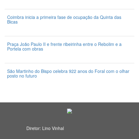
31 de Julho 2026
Coimbra inicia a primeira fase de ocupação da Quinta das
Bicas
24 de Julho 2026
Praça João Paulo II e frente ribeirinha entre o Rebolim e a
Portela com obras
24 de Julho 2026
São Martinho do Bispo celebra 922 anos do Foral com o olhar
posto no futuro
24 de Julho 2026
Diretor: Lino Vinhal