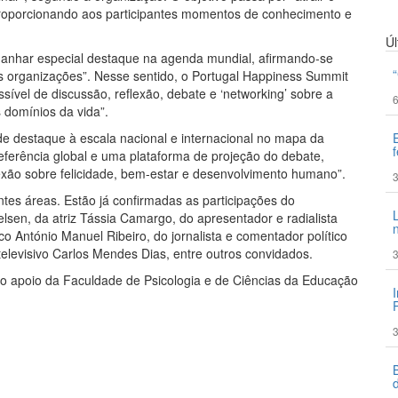
 proporcionando aos participantes momentos de conhecimento e
Ú
 ganhar especial destaque na agenda mundial, afirmando-se
s organizações”. Nesse sentido, o Portugal Happiness Summit
vel de discussão, reflexão, debate e ‘networking’ sobre a
6
s domínios da vida”.
e destaque à escala nacional e internacional no mapa da
referência global e uma plataforma de projeção do debate,
lexão sobre felicidade, bem-estar e desenvolvimento humano”.
3
tes áreas. Estão já confirmadas as participações do
sen, da atriz Tássia Camargo, do apresentador e radialista
ico António Manuel Ribeiro, do jornalista e comentador político
elevisivo Carlos Mendes Dias, entre outros convidados.
3
o apoio da Faculdade de Psicologia e de Ciências da Educação
3