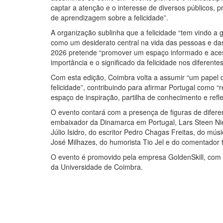
captar a atenção e o interesse de diversos públicos,
de aprendizagem sobre a felicidade”.
A organização sublinha que a felicidade “tem vindo a
como um desiderato central na vida das pessoas e da
2026 pretende “promover um espaço informado e acessí
importância e o significado da felicidade nos diferente
Com esta edição, Coimbra volta a assumir “um papel d
felicidade”, contribuindo para afirmar Portugal como “
espaço de inspiração, partilha de conhecimento e ref
O evento contará com a presença de figuras de diferen
embaixador da Dinamarca em Portugal, Lars Steen Niel
Júlio Isidro, do escritor Pedro Chagas Freitas, do mús
José Milhazes, do humorista Tio Jel e do comentador t
O evento é promovido pela empresa GoldenSkill, com 
da Universidade de Coimbra.