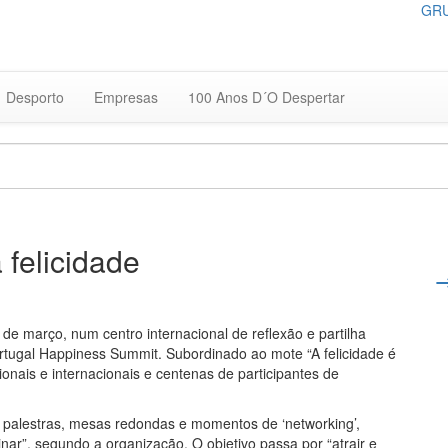
GRU
Desporto
Empresas
100 Anos D´O Despertar
 felicidade
 de março, num centro internacional de reflexão e partilha
ortugal Happiness Summit. Subordinado ao mote “A felicidade é
onais e internacionais e centenas de participantes de
s, palestras, mesas redondas e momentos de ‘networking’,
nar”, segundo a organização. O objetivo passa por “atrair e