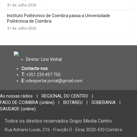
31 de Julho 2026
Instituto Politécnico de Coimbra passa a Universidade
Politécnica de Coimbra
31 de Julho 2026
Diretor: Lino Vinhal
Contacte-nos
T:
+351 239 497 750
E:
odespertar.jornal@gmail.com
REGIONAL DO CENTRO
As nossas rádios
|
|
FADO DE COIMBRA (online)
BOTAREU
SOBERANIA
|
|
|
SAUDADE (online)
Todos os direitos reservados Grupo Media Centro
Rua Adriano Lucas, 216 - Fracção D - Eiras 3020-430 Coimbra