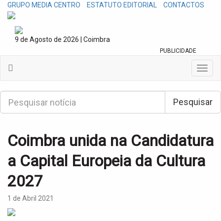
GRUPO MEDIA CENTRO
ESTATUTO EDITORIAL
CONTACTOS
9 de Agosto de 2026 | Coimbra
PUBLICIDADE
T
o
g
P
g
Pesquisar
e
l
s
e
q
n
u
Coimbra unida na Candidatura
a
i
v
s
a Capital Europeia da Cultura
i
a
g
r
2027
a
t
i
1 de Abril 2021
o
n