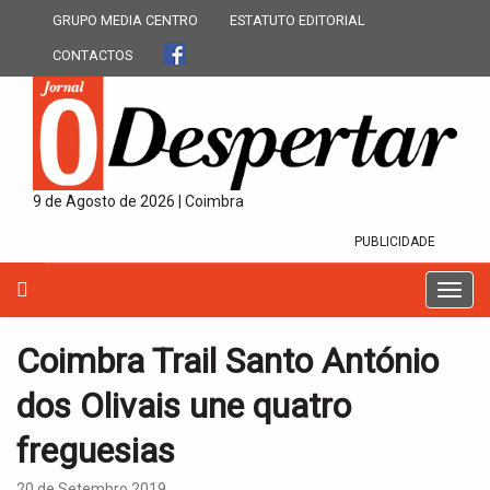
GRUPO MEDIA CENTRO
ESTATUTO EDITORIAL
CONTACTOS
9 de Agosto de 2026 | Coimbra
PUBLICIDADE
T
o
g
Coimbra Trail Santo António
g
l
dos Olivais une quatro
e
n
freguesias
a
v
20 de Setembro 2019