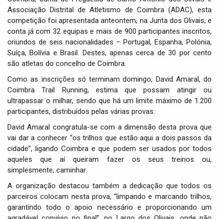
Associação Distrital de Atletismo de Coimbra (ADAC), esta
competição foi apresentada anteontem, na Junta dos Olivais, e
conta já com 32 equipas e mais de 900 participantes inscritos,
oriundos de seis nacionalidades – Portugal, Espanha, Polónia,
Suíça, Bolívia e Brasil. Destes, apenas cerca de 30 por cento
são atletas do concelho de Coimbra.
Como as inscrições só terminam domingo, David Amaral, do
Coimbra Trail Running, estima que possam atingir ou
ultrapassar o milhar, sendo que há um limite máximo de 1.200
participantes, distribuídos pelas várias provas.
David Amaral congratula-se com a dimensão desta prova que
vai dar a conhecer “os trilhos que estão aqui a dois passos da
cidade”, ligando Coimbra e que podem ser usados por todos
aqueles que aí queiram fazer os seus treinos ou,
simplesmente, caminhar.
A organização destacou também a dedicação que todos os
parceiros colocam nesta prova, “limpando e marcando trilhos,
garantindo todo o apoio necessário e proporcionando um
agradável convívio no final”, no Largo dos Olivais, onde não