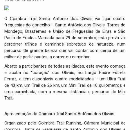
i
g
a
O Coimbra Trail Santo António dos Olivais vai ligar quatro
t
freguesias do concelho – Santo António dos Olivais, Torres do
i
Mondego, Brasfemes e União de Freguesias de Eiras e São
o
Paulo de Frades. Marcada para 29 de setembro, esta prova vai
n
percorrer trilhos e caminhos sobretudo de natureza, num
percurso de grande beleza que vai contar com cerca de um
milhar de participantes, a correr ou caminhar.
Aberto a participantes de todas as idades, este evento começa
e acaba no “coração” dos Olivais, no Largo Padre Estrela
Ferraz, e tem disponíveis quatro modalidades – um Ultra Trail
de 43 km, um Trail de 26 km, um Mini Trail de 10 quilómetros e
uma caminhada, com a mesma distância e percurso do Mini
Trail.
Apresentação do Coimbra Trail Santo António dos Olivais
Organizado pelo Coimbra Trail Running, Câmara Municipal de
Coimbra, Junta de Freguesia de Santo António dos Olivais e