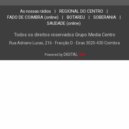
REGIONAL DO CENTRO
As nossas rádios
|
|
FADO DE COIMBRA (online)
BOTAREU
SOBERANIA
|
|
|
SAUDADE (online)
Todos os direitos reservados Grupo Media Centro
Rua Adriano Lucas, 216 - Fracção D - Eiras 3020-430 Coimbra
DIGITAL
RM
Powered by