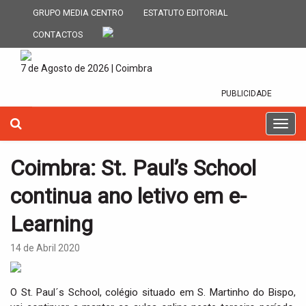
GRUPO MEDIA CENTRO
ESTATUTO EDITORIAL
CONTACTOS
7 de Agosto de 2026 | Coimbra
PUBLICIDADE
T
o
g
Coimbra: St. Paul’s School
g
l
continua ano letivo em e-
e
n
Learning
a
v
14 de Abril 2020
i
g
a
O St. Paul´s School, colégio situado em S. Martinho do Bispo,
t