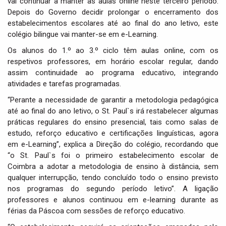
vai continuar a manter as aulas online neste terceiro período.
i
Depois do Governo decidir prolongar o encerramento dos
o
estabelecimentos escolares até ao final do ano letivo, este
n
colégio bilingue vai manter-se em e-Learning.
Os alunos do 1.º ao 3.º ciclo têm aulas online, com os
respetivos professores, em horário escolar regular, dando
assim continuidade ao programa educativo, integrando
atividades e tarefas programadas.
“
Perante a necessidade de garantir a metodologia pedagógica
até ao final do ano letivo, o St. Paul`s irá restabelecer algumas
práticas regulares do ensino presencial, tais como salas de
estudo, reforço educativo e certificações linguísticas, agora
em e-Learning”, explica a Direção do colégio, recordando que
“o St. Paul`s foi o primeiro estabelecimento escolar de
Coimbra a adotar a metodologia de ensino à distância, sem
qualquer interrupção, tendo concluído todo o ensino previsto
nos programas do segundo período letivo”. A ligação
professores e alunos continuou em e-learning durante as
férias da Páscoa com sessões de reforço educativo.