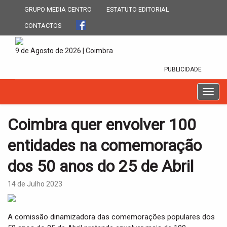
GRUPO MEDIA CENTRO
ESTATUTO EDITORIAL
CONTACTOS
9 de Agosto de 2026 | Coimbra
PUBLICIDADE
T
o
g
Coimbra quer envolver 100
g
l
entidades na comemoração
e
n
dos 50 anos do 25 de Abril
a
v
14 de Julho 2023
i
g
a
A comissão dinamizadora das comemorações populares dos
t