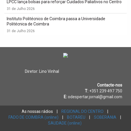
LPCC lança bolsas para reforçar Cuidados Paliativos no Centro
31 de Julho 2026
Instituto Politécnico de Coimbra passa a Universidade
Politécnica de Coimbra
31 de Julho 2026
Diretor: Lino Vinhal
Contacte-nos
T:
+351 239 497 750
E:
odespertar.jornal@gmail.com
As nossas rádios
|
REGIONAL DO CENTRO
|
FADO DE COIMBRA (online)
|
BOTAREU
|
SOBERANIA
|
SAUDADE (online)