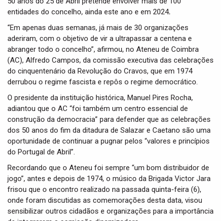
50 anos do 25 de Abril pretende envolver mais de 100
i
entidades do concelho, ainda este ano e em 2024
.
o
n
“Em apenas duas semanas, já mais de 30 organizações
aderiram, com o objetivo de vir a ultrapassar a centena e
abranger todo o concelho”, afirmou, no Ateneu de Coimbra
(AC), Alfredo Campos, da comissão executiva das celebrações
do cinquentenário da Revolução do Cravos, que em 1974
derrubou o regime fascista e repôs o regime democrático.
O presidente da instituição histórica, Manuel Pires Rocha,
adiantou que o AC “foi também um centro essencial de
construção da democracia” para defender que as celebrações
dos 50 anos do fim da ditadura de Salazar e Caetano são uma
oportunidade de continuar a pugnar pelos “valores e princípios
do Portugal de Abril”.
Recordando que o Ateneu foi sempre “um bom distribuidor de
jogo”, antes e depois de 1974, o músico da Brigada Victor Jara
frisou que o encontro realizado na passada quinta-feira (6),
onde foram discutidas as comemorações desta data, visou
sensibilizar outros cidadãos e organizações para a importância