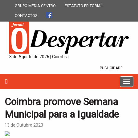
GRUPO MEDIA CENTRO
ESTATUTO EDITORIAL
CONTACTOS
8 de Agosto de 2026 | Coimbra
PUBLICIDADE
T
o
g
Coimbra promove Semana
g
l
Municipal para a Igualdade
e
n
13 de Outubro 2023
a
v