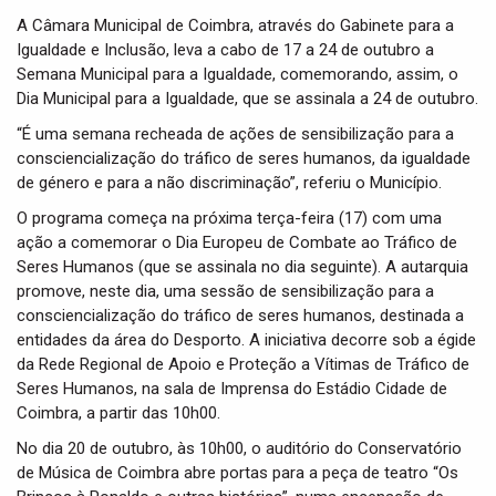
i
A Câmara Municipal de Coimbra, através do Gabinete para a
g
Igualdade e Inclusão, leva a cabo de 17 a 24 de outubro a
a
Semana Municipal para a Igualdade, comemorando, assim, o
t
Dia Municipal para a Igualdade, que se assinala a 24 de outubro.
i
o
“É uma semana recheada de ações de sensibilização para a
n
consciencialização do tráfico de seres humanos, da igualdade
de género e para a não discriminação”, referiu o Município.
O programa começa na próxima terça-feira (17) com uma
ação a comemorar o Dia Europeu de Combate ao Tráfico de
Seres Humanos (que se assinala no dia seguinte). A autarquia
promove, neste dia, uma sessão de sensibilização para a
consciencialização do tráfico de seres humanos, destinada a
entidades da área do Desporto. A iniciativa decorre sob a égide
da Rede Regional de Apoio e Proteção a Vítimas de Tráfico de
Seres Humanos, na sala de Imprensa do Estádio Cidade de
Coimbra, a partir das 10h00.
No dia 20 de outubro, às 10h00, o auditório do Conservatório
de Música de Coimbra abre portas para a peça de teatro “Os