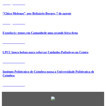
7 de Agosto 2026
“Chico Melenas”, por Belisário Borges, 7 de agosto
6 de Agosto 2026
Expofacic: temos em Cantanhede uma grande feira-festa
31 de Julho 2026
LPCC lança bolsas para reforçar Cuidados Paliativos no Centro
31 de Julho 2026
Instituto Politécnico de Coimbra passa a Universidade Politécnica de
Coimbra
31 de Julho 2026