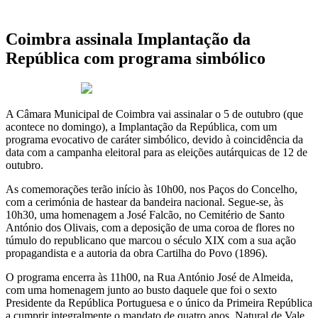
Coimbra assinala Implantação da
República com programa simbólico
3 de Outubro 2025
A Câmara Municipal de Coimbra vai assinalar o 5 de outubro (que
acontece no domingo), a Implantação da República, com um
programa evocativo de caráter simbólico, devido à coincidência da
data com a campanha eleitoral para as eleições autárquicas de 12 de
outubro.
As comemorações terão início às 10h00, nos Paços do Concelho,
com a cerimónia de hastear da bandeira nacional. Segue-se, às
10h30, uma homenagem a José Falcão, no Cemitério de Santo
António dos Olivais, com a deposição de uma coroa de flores no
túmulo do republicano que marcou o século XIX com a sua ação
propagandista e a autoria da obra Cartilha do Povo (1896).
O programa encerra às 11h00, na Rua António José de Almeida,
com uma homenagem junto ao busto daquele que foi o sexto
Presidente da República Portuguesa e o único da Primeira República
a cumprir integralmente o mandato de quatro anos. Natural de Vale