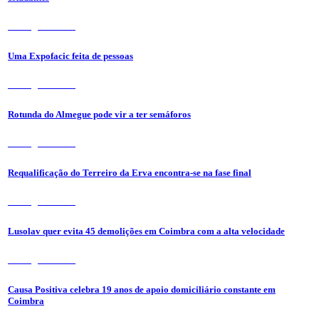
7 de Agosto 2026
Uma Expofacic feita de pessoas
7 de Agosto 2026
Rotunda do Almegue pode vir a ter semáforos
7 de Agosto 2026
Requalificação do Terreiro da Erva encontra-se na fase final
7 de Agosto 2026
Lusolav quer evita 45 demolições em Coimbra com a alta velocidade
7 de Agosto 2026
Causa Positiva celebra 19 anos de apoio domiciliário constante em
Coimbra