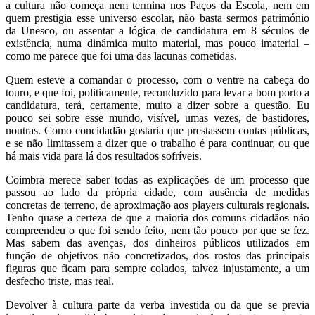
a cultura não começa nem termina nos Paços da Escola, nem em
quem prestigia esse universo escolar, não basta sermos património
da Unesco, ou assentar a lógica de candidatura em 8 séculos de
existência, numa dinâmica muito material, mas pouco imaterial –
como me parece que foi uma das lacunas cometidas.
Quem esteve a comandar o processo, com o ventre na cabeça do
touro, e que foi, politicamente, reconduzido para levar a bom porto a
candidatura, terá, certamente, muito a dizer sobre a questão. Eu
pouco sei sobre esse mundo, visível, umas vezes, de bastidores,
noutras. Como concidadão gostaria que prestassem contas públicas,
e se não limitassem a dizer que o trabalho é para continuar, ou que
há mais vida para lá dos resultados sofríveis.
Coimbra merece saber todas as explicações de um processo que
passou ao lado da própria cidade, com ausência de medidas
concretas de terreno, de aproximação aos players culturais regionais.
Tenho quase a certeza de que a maioria dos comuns cidadãos não
compreendeu o que foi sendo feito, nem tão pouco por que se fez.
Mas sabem das avenças, dos dinheiros públicos utilizados em
função de objetivos não concretizados, dos rostos das principais
figuras que ficam para sempre colados, talvez injustamente, a um
desfecho triste, mas real.
Devolver à cultura parte da verba investida ou da que se previa