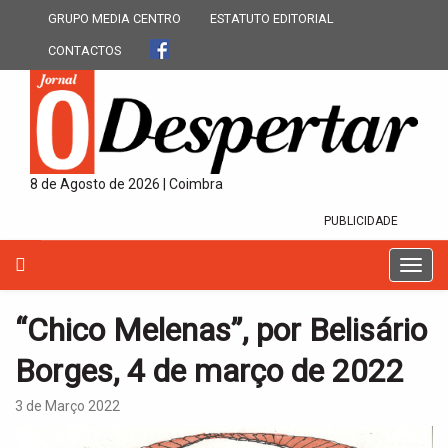
GRUPO MEDIA CENTRO
ESTATUTO EDITORIAL
CONTACTOS
8 de Agosto de 2026 | Coimbra
PUBLICIDADE
T
o
g
“Chico Melenas”, por Belisário
g
l
Borges, 4 de março de 2022
e
n
3 de Março 2022
a
v