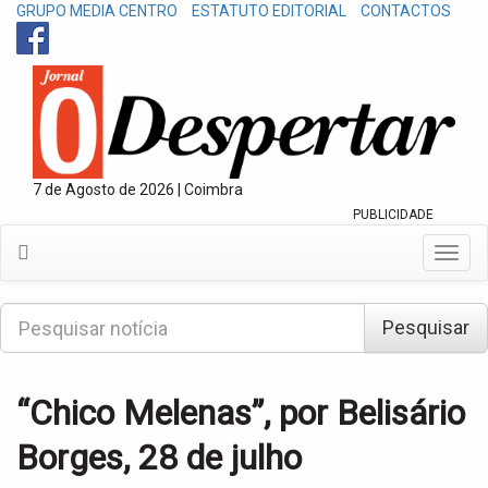
GRUPO MEDIA CENTRO
ESTATUTO EDITORIAL
CONTACTOS
7 de Agosto de 2026 | Coimbra
PUBLICIDADE
T
o
g
P
g
Pesquisar
e
l
s
e
q
n
u
“Chico Melenas”, por Belisário
a
i
v
s
Borges, 28 de julho
i
a
g
r