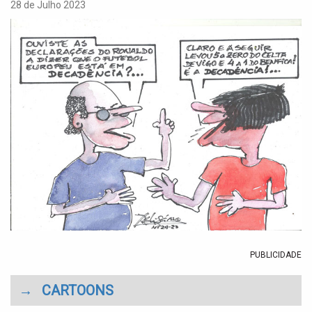
a
28 de Julho 2023
t
i
o
n
PUBLICIDADE
→
CARTOONS