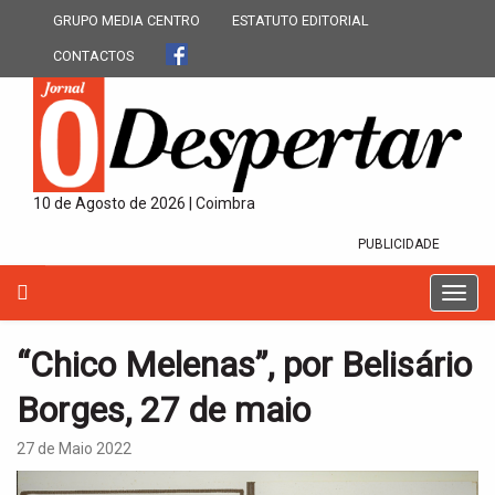
GRUPO MEDIA CENTRO
ESTATUTO EDITORIAL
CONTACTOS
10 de Agosto de 2026 | Coimbra
PUBLICIDADE
T
o
g
“Chico Melenas”, por Belisário
g
l
Borges, 27 de maio
e
n
27 de Maio 2022
a
v