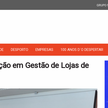
GRUPO 
DE
DESPORTO
EMPRESAS
100 ANOS D´O DESPERTAR
ão em Gestão de Lojas de