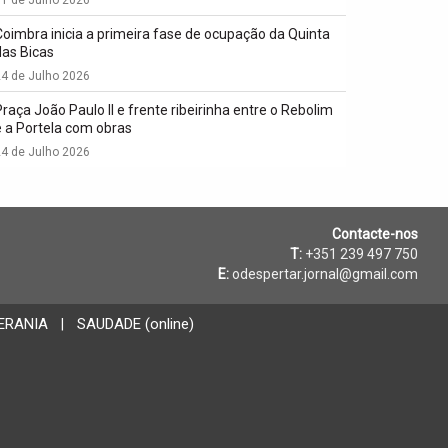
Coimbra inicia a primeira fase de ocupação da Quinta
das Bicas
4 de Julho 2026
Praça João Paulo II e frente ribeirinha entre o Rebolim
e a Portela com obras
4 de Julho 2026
Contacte-nos
T:
+351 239 497 750
E:
odespertar.jornal@gmail.com
ERANIA
SAUDADE (online)
|