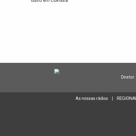
outro em Coimbra.
Diretor:
REGIONA
As nossas rádios
|