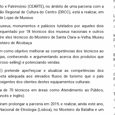
ato e Património (CEARTE), no âmbito de uma parceria com a
3
ão Regional de Cultura do Centro (DRCC), está a realizar, em
de Lojas de Museus.
museus, monumentos e palácios tutelados por aqueles dois
3
 frequentado por 18 técnicos dos museus nacionais e outros
re eles técnicos do Mosteiro de Santa Clara-a-Velha, Museu
teiro de Alcobaça.
3
tem como objetivo melhorar as competências dos técnicos ao
 lojas, conhecendo e argumentando acerca dos produtos que
oss-selling) e potenciando vendas.
3
) pretende aperfeiçoar e atualizar as competências dos
sta adequada aos elevados fluxos de turismo que o país
 exigentes dos clientes destes equipamentos culturais.
3
a de 70 técnicos em áreas como Atendimento ao Público,
ncês e Inglês).
3
ram prolongar a parceria em 2019, e realizar, ainda este ano,
cional de Etnologia (Lisboa), no Mosteiro da Batalha e um
3