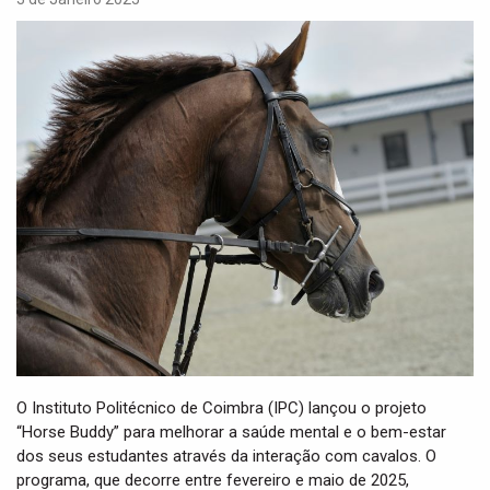
i
g
a
t
i
o
n
O Instituto Politécnico de Coimbra (IPC) lançou o projeto
“Horse Buddy” para melhorar a saúde mental e o bem-estar
dos seus estudantes através da interação com cavalos. O
programa, que decorre entre fevereiro e maio de 2025,