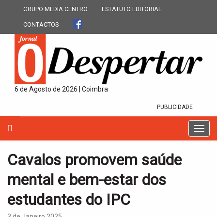
GRUPO MEDIA CENTRO
ESTATUTO EDITORIAL
CONTACTOS
6 de Agosto de 2026 | Coimbra
PUBLICIDADE
T
o
g
Cavalos promovem saúde
g
l
mental e bem-estar dos
e
n
estudantes do IPC
a
v
3 de Janeiro 2025