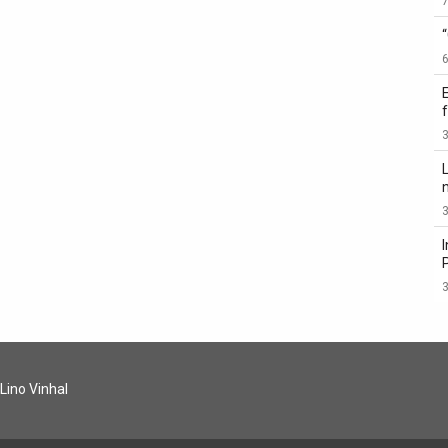
3
3
3
 Lino Vinhal