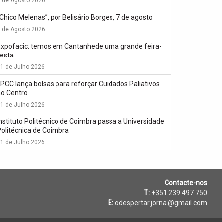
7 de Agosto 2026
“Chico Melenas”, por Belisário Borges, 7 de agosto
6 de Agosto 2026
Expofacic: temos em Cantanhede uma grande feira-
festa
1 de Julho 2026
LPCC lança bolsas para reforçar Cuidados Paliativos
no Centro
1 de Julho 2026
Instituto Politécnico de Coimbra passa a Universidade
Politécnica de Coimbra
1 de Julho 2026
Contacte-nos
T:
+351 239 497 750
E:
odespertar.jornal@gmail.com