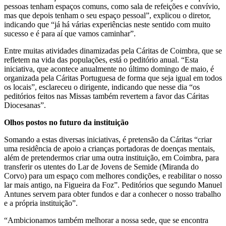
pessoas tenham espaços comuns, como sala de refeições e convívio,
mas que depois tenham o seu espaço pessoal”, explicou o diretor,
indicando que “já há várias experiências neste sentido com muito
sucesso e é para aí que vamos caminhar”.
Entre muitas atividades dinamizadas pela Cáritas de Coimbra, que se
refletem na vida das populações, está o peditório anual. “Esta
iniciativa, que acontece anualmente no último domingo de maio, é
organizada pela Cáritas Portuguesa de forma que seja igual em todos
os locais”, esclareceu o dirigente, indicando que nesse dia “os
peditórios feitos nas Missas também revertem a favor das Cáritas
Diocesanas”.
Olhos postos no futuro da instituição
Somando a estas diversas iniciativas, é pretensão da Cáritas “criar
uma residência de apoio a crianças portadoras de doenças mentais,
além de pretendermos criar uma outra instituição, em Coimbra, para
transferir os utentes do Lar de Jovens de Semide (Miranda do
Corvo) para um espaço com melhores condições, e reabilitar o nosso
lar mais antigo, na Figueira da Foz”. Peditórios que segundo Manuel
Antunes servem para obter fundos e dar a conhecer o nosso trabalho
e a própria instituição”.
“Ambicionamos também melhorar a nossa sede, que se encontra