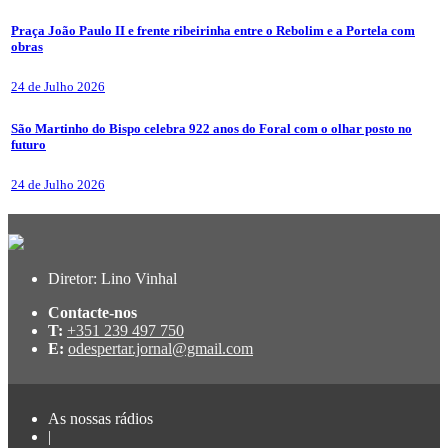
Praça João Paulo II e frente ribeirinha entre o Rebolim e a Portela com
obras
24 de Julho 2026
São Martinho do Bispo celebra 922 anos do Foral com o olhar posto no
futuro
24 de Julho 2026
Diretor: Lino Vinhal
Contacte-nos
T:
+351 239 497 750
E:
odespertar.jornal@gmail.com
As nossas rádios
|