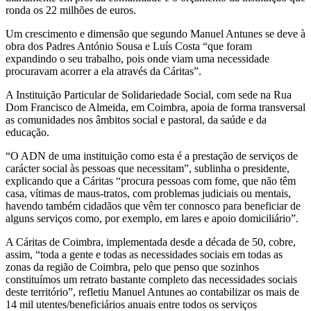
ronda os 22 milhões de euros.
Um crescimento e dimensão que segundo Manuel Antunes se deve à
obra dos Padres António Sousa e Luís Costa “que foram
expandindo o seu trabalho, pois onde viam uma necessidade
procuravam acorrer a ela através da Cáritas”.
A Instituição Particular de Solidariedade Social, com sede na Rua
Dom Francisco de Almeida, em Coimbra, apoia de forma transversal
as comunidades nos âmbitos social e pastoral, da saúde e da
educação.
“O ADN de uma instituição como esta é a prestação de serviços de
carácter social às pessoas que necessitam”, sublinha o presidente,
explicando que a Cáritas “procura pessoas com fome, que não têm
casa, vítimas de maus-tratos, com problemas judiciais ou mentais,
havendo também cidadãos que vêm ter connosco para beneficiar de
alguns serviços como, por exemplo, em lares e apoio domiciliário”.
A Cáritas de Coimbra, implementada desde a década de 50, cobre,
assim, “toda a gente e todas as necessidades sociais em todas as
zonas da região de Coimbra, pelo que penso que sozinhos
constituímos um retrato bastante completo das necessidades sociais
deste território”, refletiu Manuel Antunes ao contabilizar os mais de
14 mil utentes/beneficiários anuais entre todos os serviços