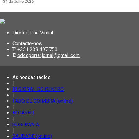
31 de Julho 2026
Diretor: Lino Vinhal
Contacte-nos
T:
+351 239 497 750
E:
odespertar.jornal@gmail.com
As nossas rádios
|
REGIONAL DO CENTRO
|
FADO DE COIMBRA (online)
|
BOTAREU
|
SOBERANIA
|
SAUDADE (online)