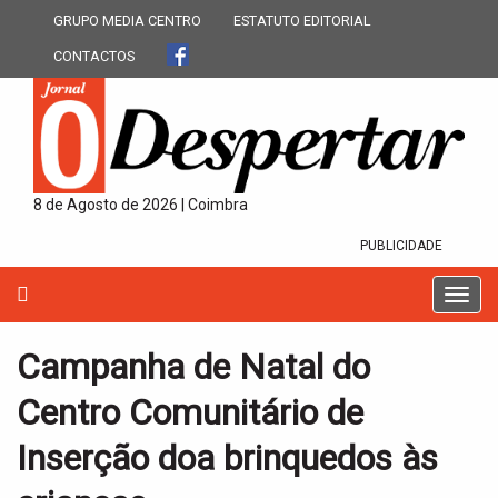
GRUPO MEDIA CENTRO
ESTATUTO EDITORIAL
CONTACTOS
8 de Agosto de 2026 | Coimbra
PUBLICIDADE
T
o
g
Campanha de Natal do
g
l
Centro Comunitário de
e
n
Inserção doa brinquedos às
a
v