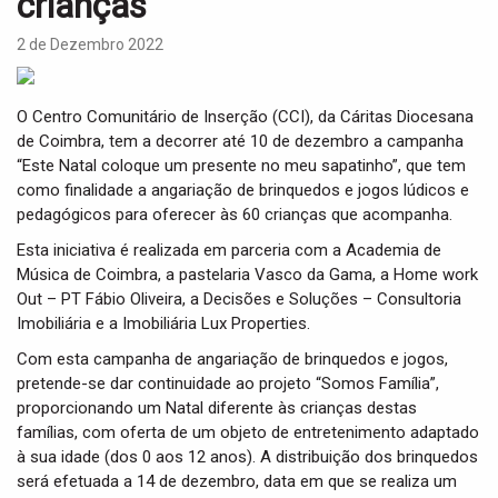
crianças
i
g
2 de Dezembro 2022
a
t
i
O Centro Comunitário de Inserção (CCI), da Cáritas Diocesana
o
de Coimbra, tem a decorrer até 10 de dezembro a campanha
n
“Este Natal coloque um presente no meu sa­patinho”, que tem
como finalidade a angariação de brin­quedos e jogos lúdicos e
pedagógicos para oferecer às 60 crianças que acompanha.
Esta iniciativa é realizada em parceria com a Academia de
Música de Coimbra, a pastelaria Vasco da Gama, a Home work
Out – PT Fábio Oliveira, a Decisões e Soluções – Consultoria
Imobiliária e a Imobiliária Lux Properties.
Com esta campanha de angariação de brinquedos e jogos,
pretende-se dar con­tinuidade ao projeto “Somos Família”,
proporcionando um Natal diferente às crianças destas
famílias, com oferta de um objeto de entretenimento adaptado
à sua idade (dos 0 aos 12 anos). A distribuição dos brinque­dos
será efetuada a 14 de dezembro, data em que se realiza um