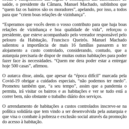
saúde, o presidente da Câmara, Manuel Machado, sublinhou que
“quem faz os bairros são os moradores”, apelando, por isso, a todos
para que “criem boas relações de vizinhança”.
“Esperamos que vocês deem o vosso contributo para que haja boas
relações de vizinhança e boa qualidade de vida”, reforçou o
presidente, que esteve acompanhado pelo vereador responsável pelo
pelouro da Habitação, Francisco Queirós. Manuel Machado
salientou a importância de mais 16 famílias passarem a ter
alojamento a custo controlado, considerando, contudo, que a
autarquia precisaria de dispor de muitas outras habitações para poder
fazer face às necessidades. “Quem me dera poder estar a entregar
hoje 500 casas”, afirmou.
O autarca disse, ainda, que apesar da “época difícil” marcada pela
Covid-19 obrigar a cuidados especiais, “não podemos ter medo”.
Prometeu também que, “a seu tempo”, assim que a pandemia o
permita, irá visitar os bairros e as habitações e ver se tudo está a
correr bem, não obstante o trabalho diário dos serviços.
O arrendamento de habitações a custos controlados inscreve-se na
política solidária que tem vindo a ser desenvolvida pela autarquia e
que visa o combate à pobreza e exclusão social através da promoção
do acesso à habitação.